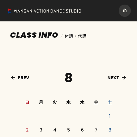
CLASS INFO
休講・代講
8
PREV
NEXT
日
月
火
水
木
金
土
1
2
3
4
5
6
7
8